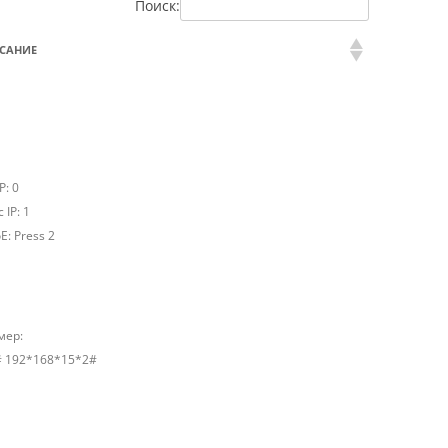
Поиск:
САНИЕ
: 0
c IP: 1
E: Press 2
мер:
# 192*168*15*2#