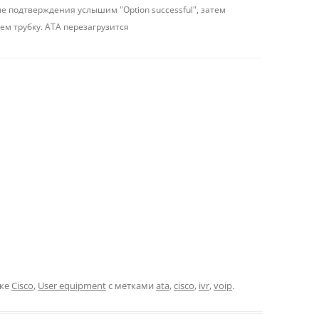
е подтверждения услышим "Option successful", затем
ем трубку. АТА перезагрузится
ике
Cisco
,
User equipment
с метками
ata
,
cisco
,
ivr
,
voip
.