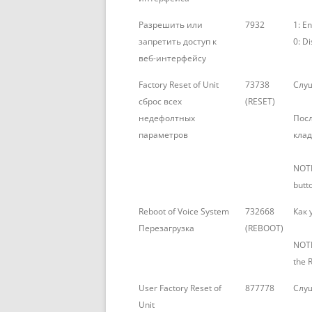
Разрешить или
7932
1: E
запретить доступ к
0: D
веб-интерфейсу
Factory Reset of Unit
73738
Слуш
сброс всех
(RESET)
недефолтных
Посл
параметров
клад
NOTE
butt
Reboot of Voice System
732668
Как 
Перезагрузка
(REBOOT)
NOTE
the 
User Factory Reset of
877778
Слуш
Unit