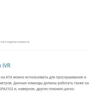
 на стороне клиента
 IVR
) на АТА можно использовать для прослушивания и
етров. Данные команды должны работать также на
s SPA2102 и, наверное, других похожих циско-