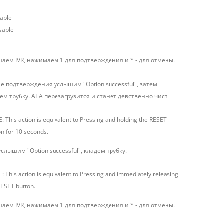
nable
isable
аем IVR, нажимаем 1 для подтверждения и * - для отмены.
е подтверждения услышим "Option successful", затем
ем трубку. АТА перезагрузится и станет девственно чист
: This action is equivalent to Pressing and holding the RESET
on for 10 seconds.
услышим "Option successful", кладем трубку.
: This action is equivalent to Pressing and immediately releasing
RESET button.
аем IVR, нажимаем 1 для подтверждения и * - для отмены.