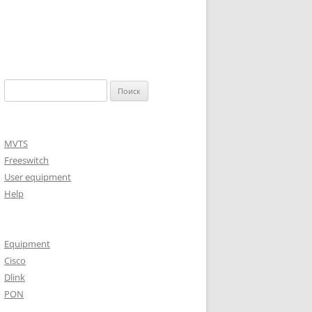
Найти:
MVTS
Freeswitch
User equipment
Help
Equipment
Cisco
Dlink
PON