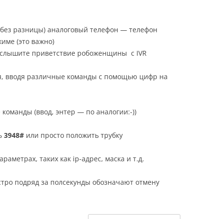
2, без разницы) аналоговый телефон — телефон
име (это важно)
слышите приветствие робоженщины c IVR
ся, вводя различные команды с помощью цифр на
команды (ввод, энтер — по аналогии:-))
ь
3948#
или просто положить трубку
раметрах, таких как ip-адрес, маска и т.д.
тро подряд за полсекунды обозначают отмену