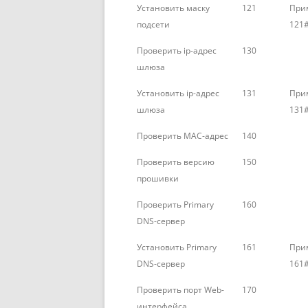
Установить маску
121
При
подсети
121
Проверить ip-адрес
130
шлюза
Установить ip-адрес
131
При
шлюза
131
Проверить MAC-адрес
140
Проверить версию
150
прошивки
Проверить Primary
160
DNS-сервер
Установить Primary
161
При
DNS-сервер
161
Проверить порт Web-
170
интерфейса