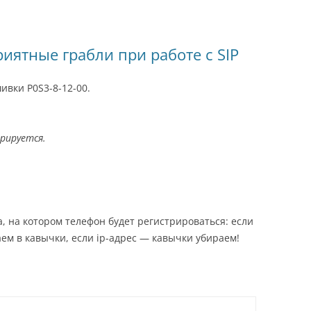
риятные грабли при работе c SIP
ивки P0S3-8-12-00.
трируется.
, на котором телефон будет регистрироваться: если
м в кавычки, если ip-адрес — кавычки убираем!