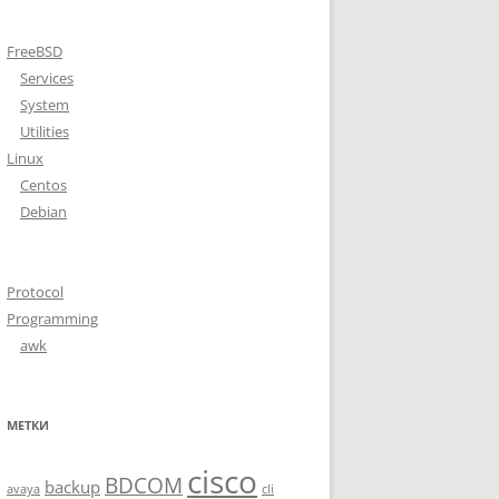
FreeBSD
Services
System
Utilities
Linux
Centos
Debian
Protocol
Programming
awk
МЕТКИ
cisco
BDCOM
backup
avaya
cli