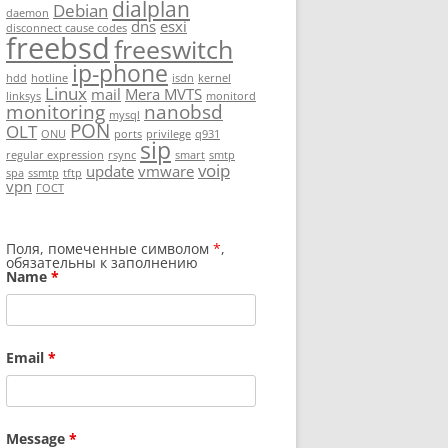
dialplan
Debian
daemon
dns
esxi
disconnect cause codes
freebsd
freeswitch
ip-phone
hdd
hotline
isdn
kernel
Linux
mail
Mera MVTS
linksys
monitord
monitoring
nanobsd
mysql
PON
OLT
ONU
ports
privilege
q931
sip
regular expression
rsync
smart
smtp
voip
update
vmware
spa
ssmtp
tftp
vpn
ГОСТ
Поля, помеченные символом
*
,
обязательны к заполнению
Name
*
Email
*
Message
*