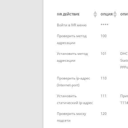
IVR ДЕЙСТВИЕ
ОПЦИЯ
ОПИ
Войти в IVR меню
****
Проверить метод
100
адресации
Установить метод
101
DHCP
адресации
Stati
PPPo
Проверить ip-адрес
110
(Internet-port)
Установить
111
При
статический ip-адрес
111
Проверить маску
120
подсети