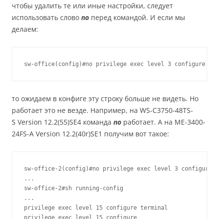
чтобы удалить те или иные настройки, следует
использовать слово
no
перед командой. И если мы
делаем:
то ожидаем в конфиге эту строку больше не видеть. Но
работает это не везде. Например, на WS-C3750-48TS-
S Version 12.2(55)SE4 команда
no
работает. А на ME-3400-
24FS-A Version 12.2(40r)SE1 получим вот такое:
sw-office-2(config)#no privilege exec level 3 configure t
...

sw-office-2#sh running-config

...

privilege exec level 15 configure terminal

privilege exec level 15 configure