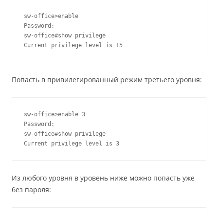
sw-office>enable

Password:

sw-office#show privilege

Current privilege level is 15
Попасть в привилегированный режим третьего уровня:
sw-office>enable 3

Password:

sw-office#show privilege

Current privilege level is 3
Из любого уровня в уровень ниже можно попасть уже
без пароля: