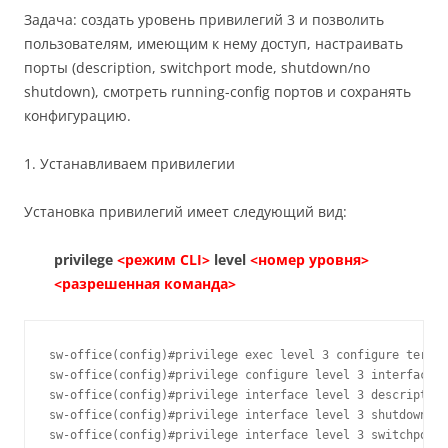
Задача: создать уровень привилегий 3 и позволить
пользователям, имеющим к нему доступ, настраивать
порты (description, switchport mode, shutdown/no
shutdown), смотреть running-config портов и сохранять
конфигурацию.
1. Устанавливаем привилегии
Установка привилегий имеет следующий вид:
privilege
<режим CLI>
level
<номер уровня>
<разрешенная команда>
sw-office(config)#privilege exec level 3 configure termin
sw-office(config)#privilege configure level 3 interface

sw-office(config)#privilege interface level 3 description

sw-office(config)#privilege interface level 3 shutdown

sw-office(config)#privilege interface level 3 switchport 