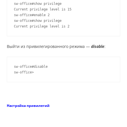
sw-office#show privilege

Current privilege level is 15

sw-office#enable 2

sw-office#show privilege

Current privilege level is 2
Выйти из привилегированного режима —
disable
:
sw-office#disable

sw-office>
Настройка привилегий