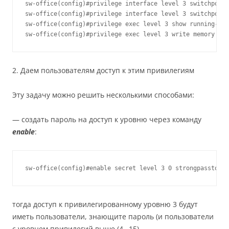
sw-office(config)#privilege interface level 3 switchport 
sw-office(config)#privilege interface level 3 switchport 
sw-office(config)#privilege exec level 3 show running-con
sw-office(config)#privilege exec level 3 write memory
2. Даем пользователям доступ к этим привилегиям
Эту задачу можно решить несколькими способами:
— создать пароль на доступ к уровню через команду
enable
:
sw-office(config)#enable secret level 3 0 strongpasstolev
тогда доступ к привилегированному уровню 3 будут
иметь пользователи, знающите пароль (и пользователи
с уровнем привилегий выше (4…15).