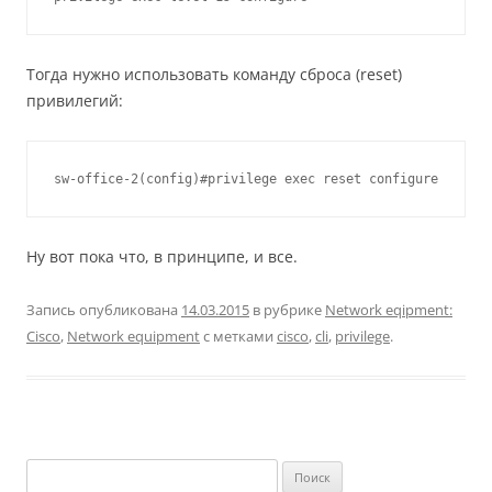
Тогда нужно использовать команду сброса (reset)
привилегий:
sw-office-2(config)#privilege exec reset configure
Ну вот пока что, в принципе, и все.
Запись опубликована
14.03.2015
в рубрике
Network eqipment:
Cisco
,
Network equipment
с метками
cisco
,
cli
,
privilege
.
Найти: