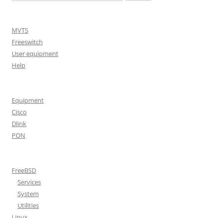
MVTS
Freeswitch
User equipment
Help
Equipment
Cisco
Dlink
PON
FreeBSD
Services
System
Utilities
Linux