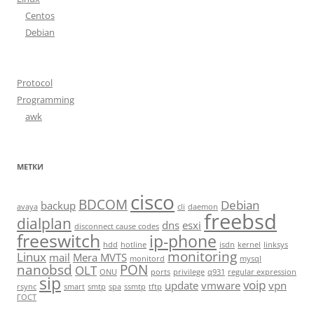
Centos
Debian
Protocol
Programming
awk
МЕТКИ
cisco
BDCOM
Debian
backup
avaya
cli
daemon
freebsd
dialplan
dns
esxi
disconnect cause codes
freeswitch
ip-phone
hdd
hotline
isdn
kernel
linksys
monitoring
Linux
mail
Mera MVTS
monitord
mysql
nanobsd
PON
OLT
ONU
ports
privilege
q931
regular expression
sip
voip
update
vmware
vpn
rsync
smart
smtp
spa
ssmtp
tftp
ГОСТ