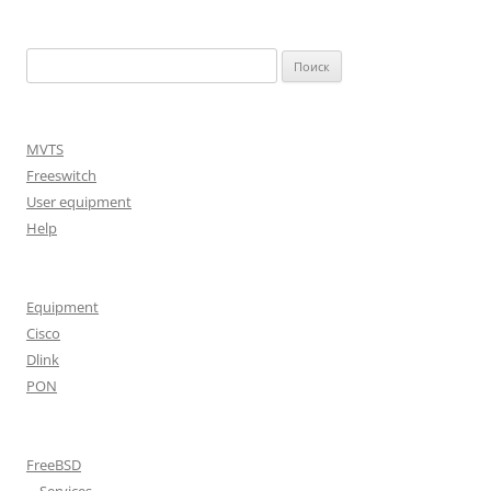
Найти:
MVTS
Freeswitch
User equipment
Help
Equipment
Cisco
Dlink
PON
FreeBSD