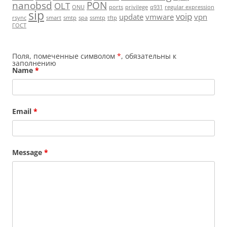
nanobsd
PON
OLT
ONU
ports
privilege
q931
regular expression
sip
voip
update
vmware
vpn
rsync
smart
smtp
spa
ssmtp
tftp
ГОСТ
Поля, помеченные символом
*
, обязательны к
заполнению
Name
*
Email
*
Message
*