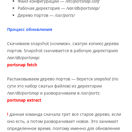
Файл конфигурации —
/etc/portsnap.conf
Рабочая директория —
/var/db/portsnap/
Дерево портов —
/usr/ports/
Процесс обновления
Скачиваем snapshot («снимок», сжатую копию) дерева
портов. Snapshot скачивается в рабочую директорию
/var/db/portsnap
:
portsnap fetch
Распаковываем дерево портов — берется
snapshot
(по
сути это набор сжатых файлов) из директории
/var/db/portsnap
и разворачиваем в
/usr/ports
:
portsnap extract
!
данная команда сначала трет все старое дерево, если
оно есть, а потом разворачивает новое. Это занимает
определенное время, поэтому именно для обновления