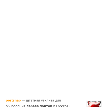
portsnap
— штатная утилита для
обновления
дерева портов
в FreeBSD.