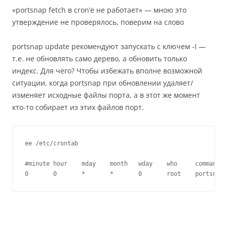
«portsnap fetch в cron’е не работает» — мною это
утверждение не проверялось, поверим на слово
portsnap update рекомендуют запускать с ключем -I —
т.е. не обновлять само дерево, а обновить только
индекс. Для чего? Чтобы избежать вполне возможной
ситуации, когда portsnap при обновлении удаляет/
изменяет исходные файлы порта, а в этот же момент
кто-то собирает из этих файлов порт.
ee /etc/crontab

#minute hour    mday    month   wday    who     command

0       0       *       *       0       root    portsnap 