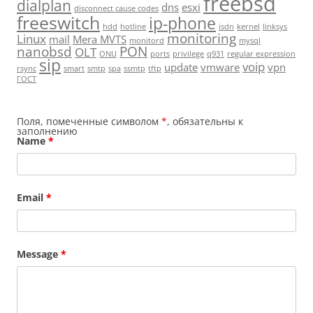
freebsd
dialplan
dns
esxi
disconnect cause codes
freeswitch
ip-phone
hdd
hotline
isdn
kernel
linksys
monitoring
Linux
mail
Mera MVTS
monitord
mysql
nanobsd
PON
OLT
ONU
ports
privilege
q931
regular expression
sip
voip
update
vmware
vpn
rsync
smart
smtp
spa
ssmtp
tftp
ГОСТ
Поля, помеченные символом
*
, обязательны к
заполнению
Name
*
Email
*
Message
*