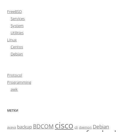
FreeBSD
Services
System
Utilities
Linux
Centos
Debian
Protocol
Programming
awk
МЕТКИ
cisco
BDCOM
Debian
backup
avaya
cli
daemon