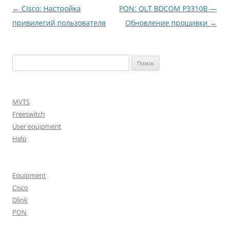
Навигация
←
Cisco: Настройка
PON: OLT BDCOM P3310B —
по
привилегий пользователя
Обновление прошивки
→
записям
Найти:
MVTS
Freeswitch
User equipment
Help
Equipment
Cisco
Dlink
PON