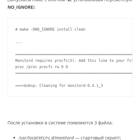
NO_IGNORE
):
# make -DNO_IGNORE install clean

...

=========================================================
Monitord requires procfs(5). Add this line to your fstab(
proc /proc procfs rw 0 0

=========================================================
===>&nbsp; Cleaning for monitord-0.4.1_3
После установки в системе появляются 3 файла:
/usr/local/etc/rc.d/monitord
— стартовый скрипт;