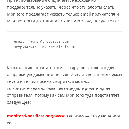
При использовании опции alert необходимо
предварительно указать, через что эти алерты слать.
Monitord предлагает указать только email получателя и
MTA, который доставит alert-письмо этому получателю:
email = admin@provoip.in.ua

smtp-server = mx.provoip.in.ua
К сожалению, править какие-то другие заголовки для
отправки уведомлений нельзя. И если уже с неменяемой
темой и телом пиcьма смириться можно,
то критично важно было бы отредактировать адрес
отправителя, потому как сам Monitord туда подставляет
следующее:
monitord-notification@www
,
где www — это у меня имя
хоста.