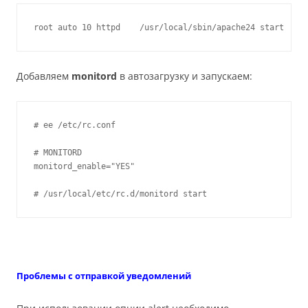
root auto 10 httpd    /usr/local/sbin/apache24 start
Добавляем
monitord
в автозагрузку и запускаем:
# ee /etc/rc.conf

# MONITORD

monitord_enable="YES"

# /usr/local/etc/rc.d/monitord start
Проблемы с отправкой уведомлений