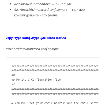
/usr/local/sbin/monitord
— бинарник;
/usr/local/etc/monitord.conf.sample
— пример
конфигурационного файла.
Структура конфигурационного файла
/usr/local/etc/monitord.conf.sample
:
#########################################################
#########################################################
##

## Monitord Configuration file

##

#########################################################
#########################################################
# You MUST set your email address and the email server to