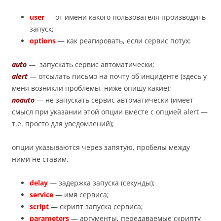
user
— от имени какого пользователя производить
запуск;
options
— как реагировать, если сервис потух:
auto
— запускать сервис автоматически;
alert
— отсылать письмо на почту об инциденте (здесь у
меня возникли проблемы, ниже опишу какие);
noauto
— не запускать сервис автоматически (имеет
смысл при указании этой опции вместе с опцией alert —
т.е. просто для уведомлений);
опции указываются через запятую, пробелы между
ними не ставим.
delay
— задержка запуска (секунды);
service
— имя сервиса;
script
— скрипт запуска сервиса;
parameters
— аргументы, передаваемые скрипту