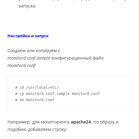
запуска.
Настройка и запуск
Создаем или копируем с
monitord.conf.sample
конфигурацинный файл
monitord.conf
:
# cd /usr/local/etc/

# cp monitord.conf.sample monitord.conf

# ee monitord.conf
Например, для мониторинга
apache24
, по образу и
подобию добавляем строку: