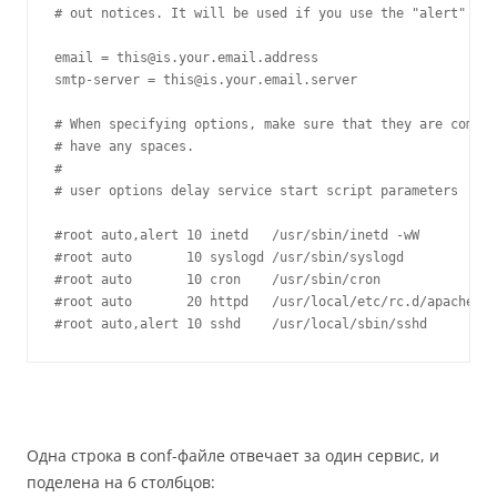
# out notices. It will be used if you use the "alert" opt
email = this@is.your.email.address

smtp-server = this@is.your.email.server

# When specifying options, make sure that they are comma-
# have any spaces.

#

# user options delay service start script parameters

#root auto,alert 10 inetd   /usr/sbin/inetd -wW

#root auto       10 syslogd /usr/sbin/syslogd

#root auto       10 cron    /usr/sbin/cron

#root auto       20 httpd   /usr/local/etc/rc.d/apache.sh

#root auto,alert 10 sshd    /usr/local/sbin/sshd
Одна строка в conf-файле отвечает за один сервис, и
поделена на 6 столбцов: