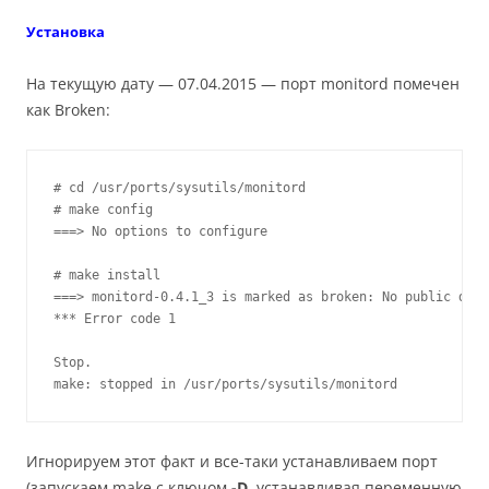
Установка
На текущую дату — 07.04.2015 — порт monitord помечен
как Broken:
# cd /usr/ports/sysutils/monitord

# make config

===> No options to configure

# make install

===> monitord-0.4.1_3 is marked as broken: No public dist
*** Error code 1

Stop.

make: stopped in /usr/ports/sysutils/monitord
Игнорируем этот факт и все-таки устанавливаем порт
(запускаем make с ключом
-D
, устанавливая переменную