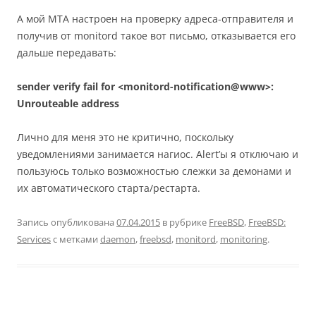
А мой МТА настроен на проверку адреса-отправителя и
получив от monitord такое вот письмо, отказывается его
дальше передавать:
sender verify fail for <monitord-notification@www>:
Unrouteable address
Лично для меня это не критично, поскольку
уведомлениями занимается нагиос. Alert’ы я отключаю и
пользуюсь только возможностью слежки за демонами и
их автоматического старта/рестарта.
Запись опубликована
07.04.2015
в рубрике
FreeBSD
,
FreeBSD:
Services
с метками
daemon
,
freebsd
,
monitord
,
monitoring
.