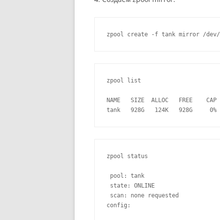
zpool list

NAME   SIZE  ALLOC   FREE    CAP 
tank   928G   124K   928G     0% 
zpool status

 pool: tank

 state: ONLINE

 scan: none requested

config:
