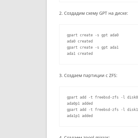
2. Создадим схему GPT на диске:
gpart create -s gpt ada0

ada0 created

gpart create -s gpt ada1

ada1 created
3. Создаем партиции с ZFS:
gpart add -t freebsd-zfs -l disk0
ada0p1 added

gpart add -t freebsd-zfs -l disk1
ada1p1 added
4. Создаем zpool mirror: