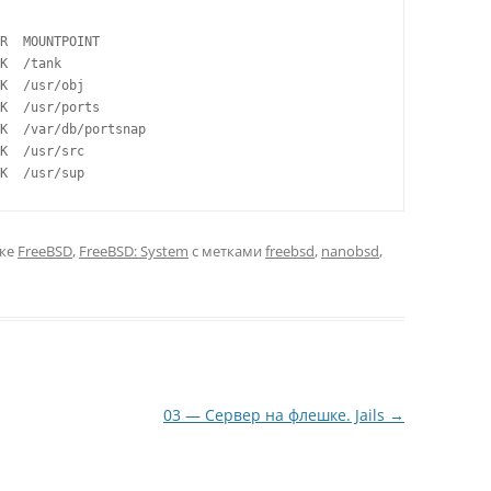
R  MOUNTPOINT

K  /tank

K  /usr/obj

K  /usr/ports

K  /var/db/portsnap

K  /usr/src

K  /usr/sup
ике
FreeBSD
,
FreeBSD: System
с метками
freebsd
,
nanobsd
,
03 — Сервер на флешке. Jails
→