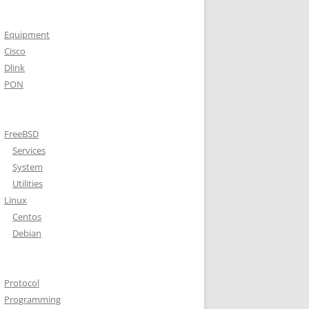
Equipment
Cisco
Dlink
PON
FreeBSD
Services
System
Utilities
Linux
Centos
Debian
Protocol
Programming