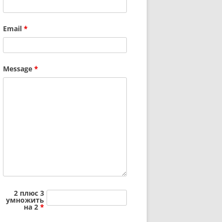
Email
*
Message
*
2 плюс 3
умножить
на 2
*