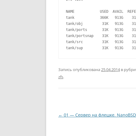
NAME            USED  AVAIL  REFE
tank            366K   913G    31
tank/obj         31K   913G    31
tank/ports       31K   913G    31
tank/portsnap    31K   913G    31
tank/src         31K   913G    31
tank/sup         31K   913G    31
Запись опубликована
25.04.2014
в рубр
zfs
.
Навигация
←
01 — Сервер на флешке. NanoBSD
по
записям