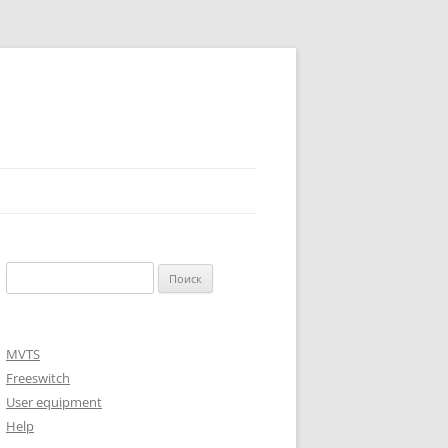
Найти:
MVTS
Freeswitch
User equipment
Help