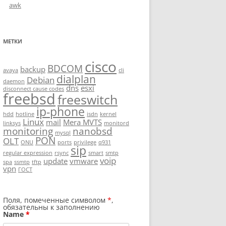
awk
МЕТКИ
cisco
BDCOM
backup
avaya
cli
dialplan
Debian
daemon
dns
esxi
disconnect cause codes
freebsd
freeswitch
ip-phone
hdd
hotline
isdn
kernel
Linux
mail
Mera MVTS
linksys
monitord
monitoring
nanobsd
mysql
PON
OLT
ONU
ports
privilege
q931
sip
regular expression
rsync
smart
smtp
voip
update
vmware
spa
ssmtp
tftp
vpn
ГОСТ
Поля, помеченные символом
*
,
обязательны к заполнению
Name
*