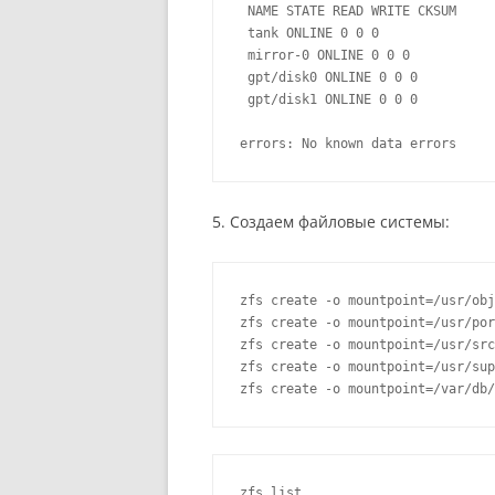
 NAME STATE READ WRITE CKSUM

 tank ONLINE 0 0 0

 mirror-0 ONLINE 0 0 0

 gpt/disk0 ONLINE 0 0 0

 gpt/disk1 ONLINE 0 0 0

errors: No known data errors
5. Создаем файловые системы:
zfs create -o mountpoint=/usr/obj
zfs create -o mountpoint=/usr/por
zfs create -o mountpoint=/usr/src
zfs create -o mountpoint=/usr/sup
zfs create -o mountpoint=/var/db/
zfs list
