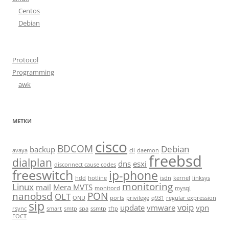
Centos
Debian
Protocol
Programming
awk
МЕТКИ
cisco
BDCOM
Debian
backup
avaya
cli
daemon
freebsd
dialplan
dns
esxi
disconnect cause codes
freeswitch
ip-phone
hdd
hotline
isdn
kernel
linksys
monitoring
Linux
mail
Mera MVTS
monitord
mysql
nanobsd
PON
OLT
ONU
ports
privilege
q931
regular expression
sip
voip
update
vmware
vpn
rsync
smart
smtp
spa
ssmtp
tftp
ГОСТ