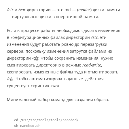
/etc
и
/var
директории — это md — (
malloc
) диски памяти
— виртуальные диски в оперативной памяти.
Если в процессе работы необходимо сделать изменения
в конфигурационных файлах директории
/etc
, эти
изменения будут работать ровно до перезагрузки
сервера, поскольку изменения затрутся файлами из
директории
/cfg
. Чтобы сохранить изменения, нужно
смонтировать директорию в режиме
read-write
,
скопировать измененные файлы туда и отмонтировать
/cfg
. Чтобы автоматизировать данные действия
существует скриптик «
wr
«.
Минимальный набор команд для создания образа:
cd /usr/src/tools/tools/nanobsd/

sh nanobsd.sh
