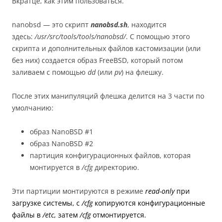
Вкратце, как этим пользоваться.
nanobsd — это скрипт
nanobsd.sh
, находится
здесь:
/usr/src/tools/tools/nanobsd/
. С помощью этого
скрипта и дополнительных файлов кастомизации (или
без них) создается образ FreeBSD, который потом
заливаем с помощью
dd
(или
pv
) на флешку.
После этих манипуляций флешка делится на 3 части по
умолчанию:
образ NanoBSD #1
образ NanoBSD #2
партиция конфигурационных файлов, которая
монтируется в
/cfg
директорию.
Эти партиции монтируются в режиме
read-only
при
загрузке системы, с
/cfg
копируются конфигурационные
файлы в
/etc
, затем
/cfg
отмонтируется.