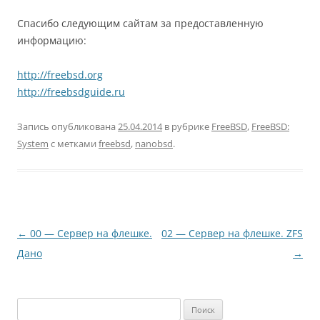
Спасибо следующим сайтам за предоставленную
информацию:
http://freebsd.org
http://freebsdguide.ru
Запись опубликована
25.04.2014
в рубрике
FreeBSD
,
FreeBSD:
System
с метками
freebsd
,
nanobsd
.
Навигация
←
00 — Сервер на флешке.
02 — Сервер на флешке. ZFS
по
Дано
→
записям
Найти: