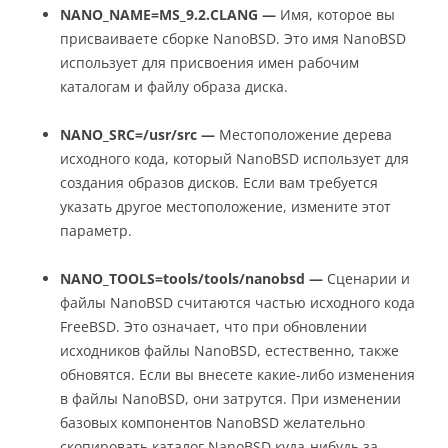
NANO_NAME=MS_9.2.CLANG —
Имя, которое вы
присваиваете сборке NanoBSD. Это имя NanoBSD
использует для присвоения имен рабочим
каталогам и файлу образа диска.
NANO_SRC=/usr/src —
Местоположение дерева
исходного кода, который NanoBSD использует для
создания образов дисков. Если вам требуется
указать другое местоположение, измените этот
параметр.
NANO_TOOLS=tools/tools/nanobsd —
Сценарии и
файлы NanoBSD считаются частью исходного кода
FreeBSD. Это означает, что при обновлении
исходников файлы NanoBSD, естественно, также
обновятся. Если вы внесете какие-либо изменения
в файлы NanoBSD, они затрутся. При изменении
базовых компонентов NanoBSD желательно
скопировать каталог NanoBSD куда-нибудь за