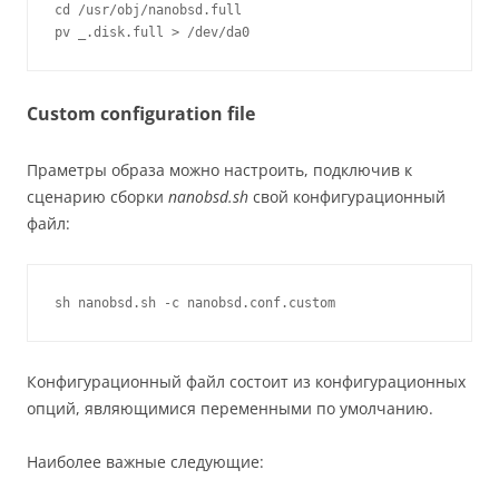
cd /usr/obj/nanobsd.full

pv _.disk.full > /dev/da0
Custom configuration file
Праметры образа можно настроить, подключив к
сценарию сборки
nanobsd.sh
свой конфигурационный
файл:
sh nanobsd.sh -c nanobsd.conf.custom
Конфигурационный файл состоит из конфигурационных
опций, являющимися переменными по умолчанию.
Наиболее важные следующие: