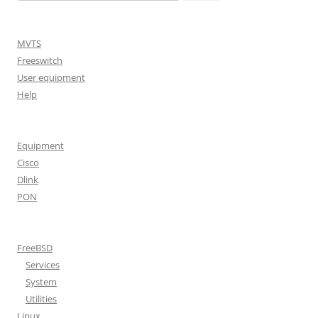
MVTS
Freeswitch
User equipment
Help
Equipment
Cisco
Dlink
PON
FreeBSD
Services
System
Utilities
Linux