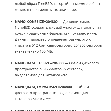
любой образ FreeBSD, который вы можете собрать,
можно и не изменять это значение.
NANO_CONFSIZE=204800 —
Дополнительно
NanoBSD создает дисковый участок для хранения
конфигурационных файлов, как показано ниже.
Данный параметр определяет размер этого
участка в 512-байтовых секторах. 204800 секторов
эквивалентно 100 МБ.
NANO_RAM_ETCSIZE=204800 —
Объем дискового
пространства в 512-байтовых секторах,
выделяемого для каталога
/etc
.
NANO_RAM_TMPVARSIZE=204800 —
Объем
дискового пространства, выделяемого для
каталогов
/var
и
/tmp
.
NANO_SECTS=63
; NANO_HEADS=255
—
Здесь